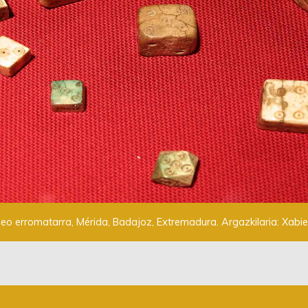
o erromatarra, Mérida, Badajoz, Extremadura. Argazkilaria: Xabier