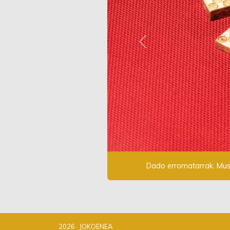
Previous
Dado erromatarrak. Muse
2026 · JOKOENEA