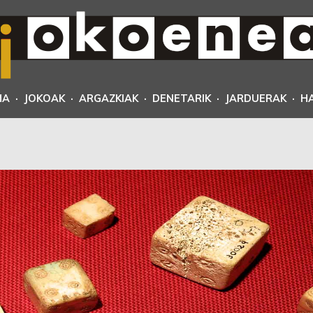
MA
·
JOKOAK
·
ARGAZKIAK
·
DENETARIK
·
JARDUERAK
·
H