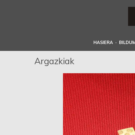
HASIERA
·
BILDU
Argazkiak