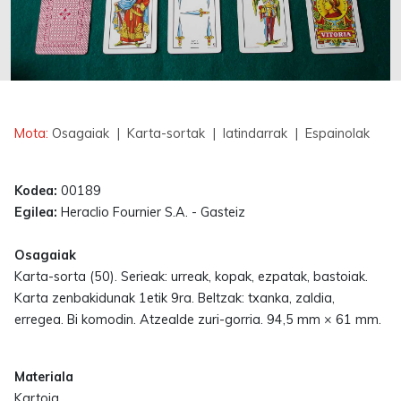
Erabilgarri
Mota:
Osagaiak
| Karta-sortak
| latindarrak
| Espainolak
Kodea:
00189
Egilea:
Heraclio Fournier S.A. - Gasteiz
Osagaiak
Karta-sorta (50). Serieak: urreak, kopak, ezpatak, bastoiak.
Karta zenbakidunak 1etik 9ra. Beltzak: txanka, zaldia,
erregea. Bi komodin. Atzealde zuri-gorria. 94,5 mm × 61 mm.
Materiala
Kartoia.