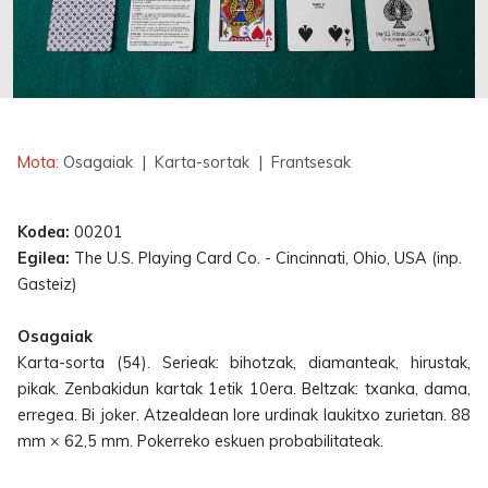
Erabilgarri
Mota:
Osagaiak
| Karta-sortak
| Frantsesak
Kodea:
00201
Egilea:
The U.S. Playing Card Co. - Cincinnati, Ohio, USA (inp.
Gasteiz)
Osagaiak
Karta-sorta (54). Serieak: bihotzak, diamanteak, hirustak,
pikak. Zenbakidun kartak 1etik 10era. Beltzak: txanka, dama,
erregea. Bi joker. Atzealdean lore urdinak laukitxo zurietan. 88
mm × 62,5 mm. Pokerreko eskuen probabilitateak.