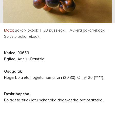
Mota:
Bakar-jokoak
| 3D puzzleak
| Aukera bakarrekoak
|
Soluzio bakarrekoak
Kodea:
00653
Egilea:
Arjeu - Frantzia
Osagaiak
Hogei bola eta hogeita hamar ziri (20,30), CT 9420 (****).
Deskribapena
Bolak eta ziriak lotu behar dira dodekaedro bat osatzeko.