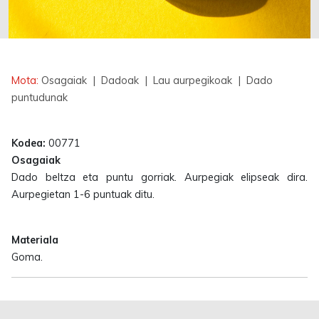
Erabilgarri
Mota:
Osagaiak
| Dadoak
| Lau aurpegikoak
| Dado
puntudunak
Kodea:
00771
Osagaiak
Dado beltza eta puntu gorriak. Aurpegiak elipseak dira.
Aurpegietan 1-6 puntuak ditu.
Materiala
Goma.