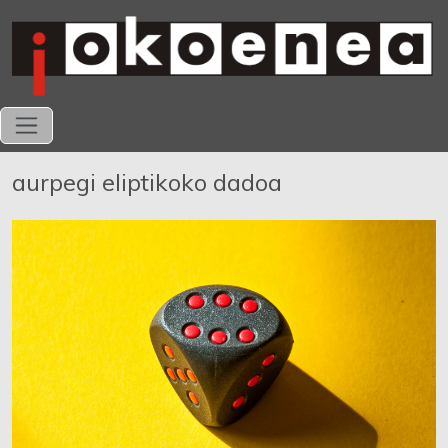
aurpegi eliptikoko dadoa