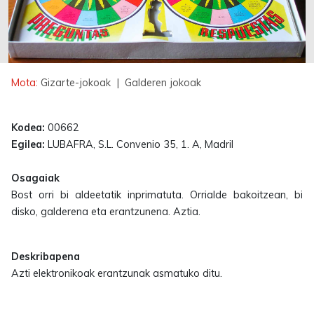
Mota:
Gizarte-jokoak
| Galderen jokoak
Kodea:
00662
Egilea:
LUBAFRA, S.L. Convenio 35, 1. A, Madril
Osagaiak
Bost orri bi aldeetatik inprimatuta. Orrialde bakoitzean, bi
disko, galderena eta erantzunena. Aztia.
Deskribapena
Azti elektronikoak erantzunak asmatuko ditu.