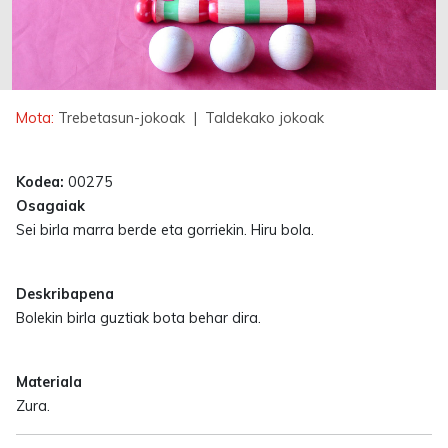
Mota:
Trebetasun-jokoak
| Taldekako jokoak
Kodea:
00275
Osagaiak
Sei birla marra berde eta gorriekin. Hiru bola.
Deskribapena
Bolekin birla guztiak bota behar dira.
Materiala
Zura.