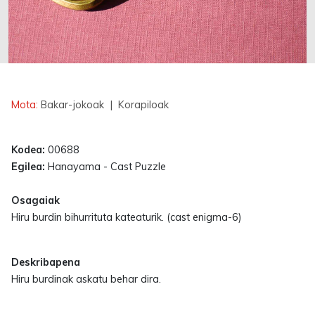
Erabilgarri
Mota:
Bakar-jokoak
| Korapiloak
Kodea:
00688
Egilea:
Hanayama - Cast Puzzle
Osagaiak
Hiru burdin bihurrituta kateaturik. (cast enigma-6)
Deskribapena
Hiru burdinak askatu behar dira.