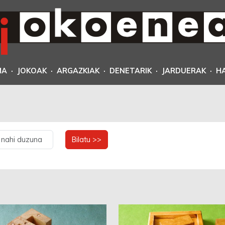
MA
·
JOKOAK
·
ARGAZKIAK
·
DENETARIK
·
JARDUERAK
·
H
Bilatu >>