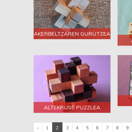
AKERBELTZAREN GURUTZEA
ALTEKRUSE PUZZLEA
‹
1
2
3
4
5
6
7
8
9