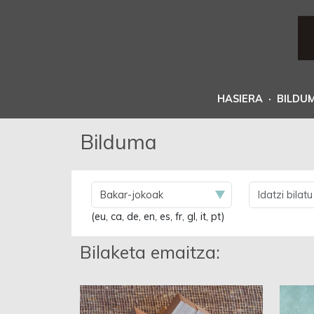
HASIERA
·
BILDU
Bilduma
(eu, ca, de, en, es, fr, gl, it, pt)
Bilaketa emaitza: