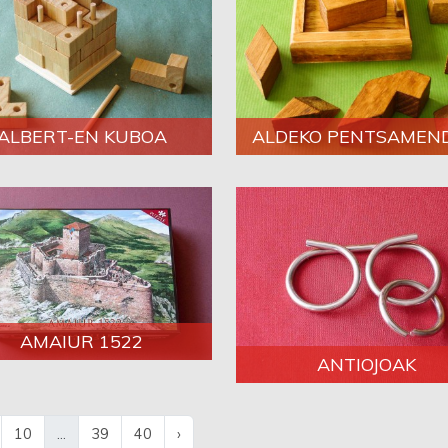
ALBERT-EN KUBOA
ALDEKO PENTSAMEN
AMAIUR 1522
ANTIOJOAK
10
...
39
40
›