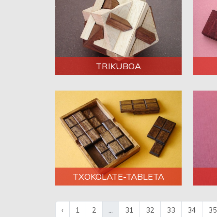
TRIKUBOA
TXOKOLATE-TABLETA
‹
1
2
...
31
32
33
34
35