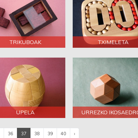
TRIKUBOAK
TXIMELETA
UPELA
URREZKO IKOSAEDR
36
37
38
39
40
›