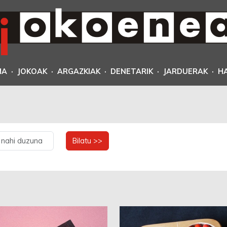
MA
·
JOKOAK
·
ARGAZKIAK
·
DENETARIK
·
JARDUERAK
·
H
Bilatu >>