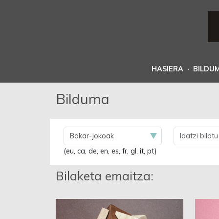
HASIERA
·
BILDU
Bilduma
(eu, ca, de, en, es, fr, gl, it, pt)
Bilaketa emaitza: