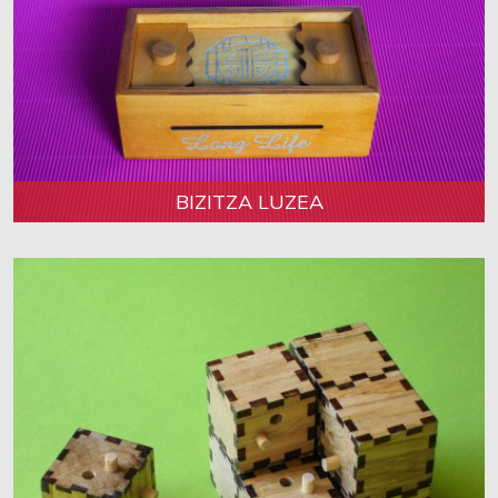
BIZITZA LUZEA