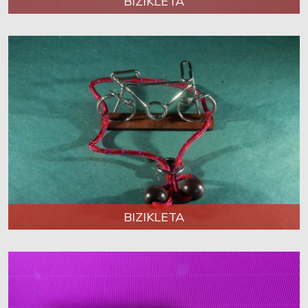
BIZIKLETA
BIZIKLETA