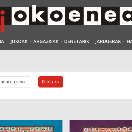
MA
·
JOKOAK
·
ARGAZKIAK
·
DENETARIK
·
JARDUERAK
·
H
Bilatu >>