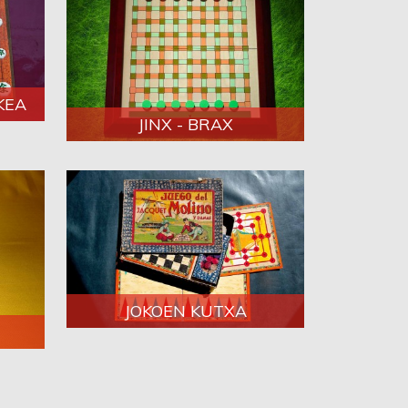
KEA
JINX - BRAX
JOKOEN KUTXA