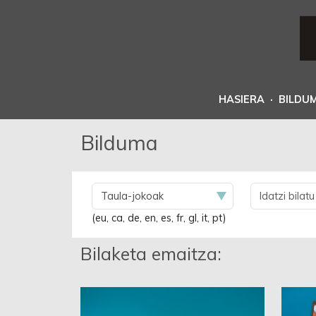
HASIERA
·
BILDU
Bilduma
(eu, ca, de, en, es, fr, gl, it, pt)
Bilaketa emaitza: