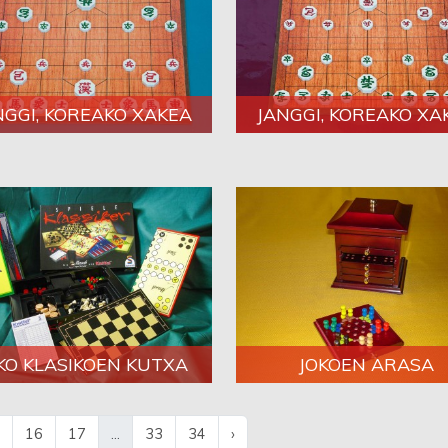
NGGI, KOREAKO XAKEA
JANGGI, KOREAKO XA
KO KLASIKOEN KUTXA
JOKOEN ARASA
16
17
...
33
34
›