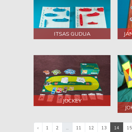
ITSAS GUDUA
JA
JOCKEY
JO
‹
1
2
...
11
12
13
14
15