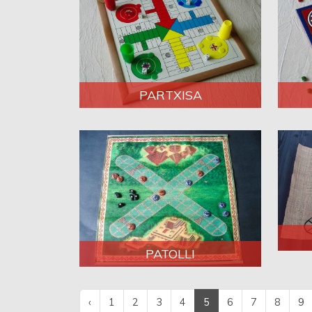
PARTXISA
PATOLLI
‹
1
2
3
4
5
6
7
8
9