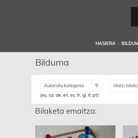
HASIERA
·
BILDU
Bilduma
(eu, ca, de, en, es, fr, gl, it, pt)
Bilaketa emaitza: