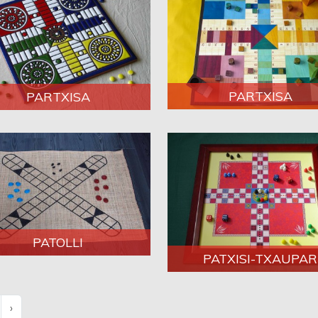
PARTXISA
PARTXISA
PATOLLI
PATXISI-TXAUPAR
›