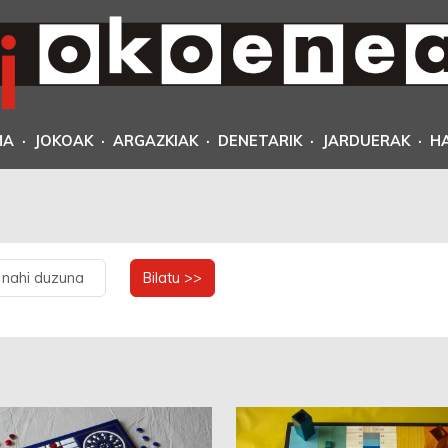
MA
·
JOKOAK
·
ARGAZKIAK
·
DENETARIK
·
JARDUERAK
·
H
Bilatu >>