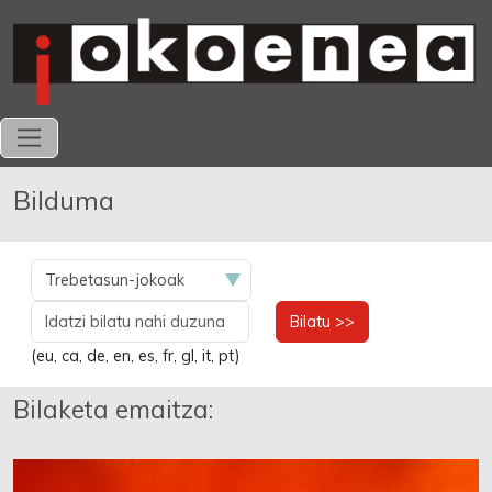
Bilduma
Bilatu >>
(eu, ca, de, en, es, fr, gl, it, pt)
Bilaketa emaitza: