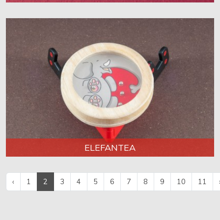
ELEFANTEA
‹
1
2
3
4
5
6
7
8
9
10
11