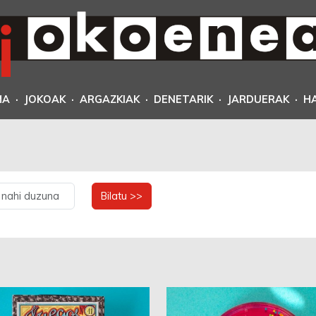
MA
·
JOKOAK
·
ARGAZKIAK
·
DENETARIK
·
JARDUERAK
·
H
Bilatu >>