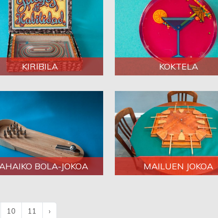
KIRIBILA
KOKTELA
AHAIKO BOLA-JOKOA
MAILUEN JOKOA
10
11
›