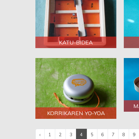
KATU-BIDEA
M
KORRIKAREN YO-YOA
‹
1
2
3
4
5
6
7
8
9