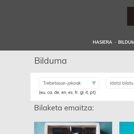
HASIERA
·
BILDU
Bilduma
(eu, ca, de, en, es, fr, gl, it, pt)
Bilaketa emaitza: