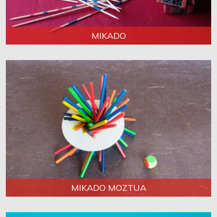
MIKADO
MIKADO MOZTUA