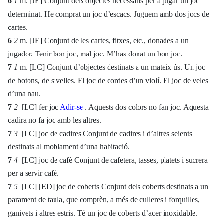
6
1
m. [JE] Conjunt dels objectes necessaris per a jugar un joc
determinat. He comprat un joc d’escacs. Juguem amb dos jocs de
cartes.
6
2
m. [JE] Conjunt de les cartes, fitxes, etc., donades a un
jugador. Tenir bon joc, mal joc. M’has donat un bon joc.
7
1
m. [LC] Conjunt d’objectes destinats a un mateix ús. Un joc
de botons, de sivelles. El joc de cordes d’un violí. El joc de veles
d’una nau.
7
2
[LC] fer joc
Adir-se
. Aquests dos colors no fan joc. Aquesta
cadira no fa joc amb les altres.
7
3
[LC] joc de cadires Conjunt de cadires i d’altres seients
destinats al moblament d’una habitació.
7
4
[LC] joc de cafè Conjunt de cafetera, tasses, platets i sucrera
per a servir cafè.
7
5
[LC] [ED] joc de coberts Conjunt dels coberts destinats a un
parament de taula, que comprèn, a més de culleres i forquilles,
ganivets i altres estris. Té un joc de coberts d’acer inoxidable.