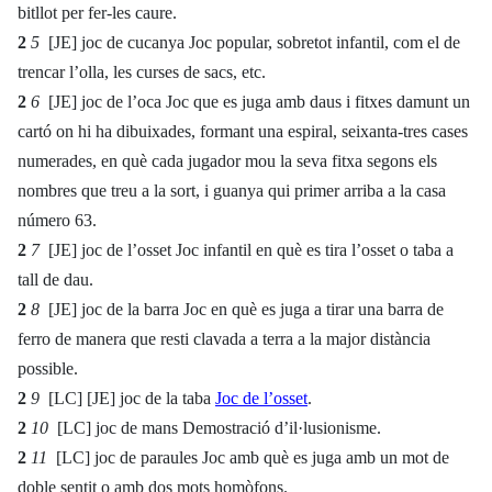
bitllot per fer-les caure.
2
5
[JE] joc de cucanya Joc popular, sobretot infantil, com el de
trencar l’olla, les curses de sacs, etc.
2
6
[JE] joc de l’oca Joc que es juga amb daus i fitxes damunt un
cartó on hi ha dibuixades, formant una espiral, seixanta-tres cases
numerades, en què cada jugador mou la seva fitxa segons els
nombres que treu a la sort, i guanya qui primer arriba a la casa
número 63.
2
7
[JE] joc de l’osset Joc infantil en què es tira l’osset o taba a
tall de dau.
2
8
[JE] joc de la barra Joc en què es juga a tirar una barra de
ferro de manera que resti clavada a terra a la major distància
possible.
2
9
[LC] [JE] joc de la taba
Joc de l’osset
.
2
10
[LC] joc de mans Demostració d’il·lusionisme.
2
11
[LC] joc de paraules Joc amb què es juga amb un mot de
doble sentit o amb dos mots homòfons.