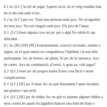
1
1
m. [LC] Acció de jugar. Aquest xicot, no el veig estudiar mai:
tot el dia està amb el joc.
1
2
m. [LC] per ext. Tenir una persona mals jocs. No m’agraden
els teus jocs. No em vinguis amb jocs. Els jocs de l’atzar.
1
3
[LC] ésser alguna cosa un joc per a algú No oferir-li cap
dificultat.
2
1
m. [JE] [SP] [PE] Entreteniment, exercici recreatiu, sotmès a
regles, en el qual entren en competència l’habilitat i la sort dels
participants. Joc de botxes, de pilota. El joc de la xarranca. Jocs
de cartes. Jocs de combinació, d’envit. A quin joc vols jugar?
2
2
[LC] ésser joc de poques taules Ésser cosa fàcil o sense
complicacions.
2
3
[LC] [JE] joc d’atzar Joc en què únicament l’atzar decideix
qui guanya i qui perd.
2
4
[LC] [JE] joc de bitlles Joc en què es planten algunes bitlles a
terra contra les quals els jugadors llancen una bola de fusta o