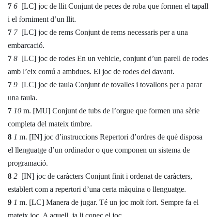
7
6
[LC] joc de llit Conjunt de peces de roba que formen el tapall
i el forniment d’un llit.
7
7
[LC] joc de rems Conjunt de rems necessaris per a una
embarcació.
7
8
[LC] joc de rodes En un vehicle, conjunt d’un parell de rodes
amb l’eix comú a ambdues. El joc de rodes del davant.
7
9
[LC] joc de taula Conjunt de tovalles i tovallons per a parar
una taula.
7
10
m. [MU] Conjunt de tubs de l’orgue que formen una sèrie
completa del mateix timbre.
8
1
m. [IN] joc d’instruccions Repertori d’ordres de què disposa
el llenguatge d’un ordinador o que componen un sistema de
programació.
8
2
[IN] joc de caràcters Conjunt finit i ordenat de caràcters,
establert com a repertori d’una certa màquina o llenguatge.
9
1
m. [LC] Manera de jugar. Té un joc molt fort. Sempre fa el
mateix joc. A aquell, ja li conec el joc.