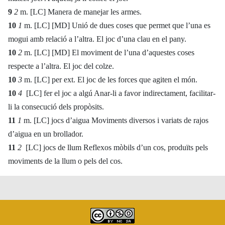
9
2
m. [LC] Manera de manejar les armes.
10
1
m. [LC] [MD] Unió de dues coses que permet que l’una es
mogui amb relació a l’altra. El joc d’una clau en el pany.
10
2
m. [LC] [MD] El moviment de l’una d’aquestes coses
respecte a l’altra. El joc del colze.
10
3
m. [LC] per ext. El joc de les forces que agiten el món.
10
4
[LC] fer el joc a algú Anar-li a favor indirectament, facilitar-
li la consecució dels propòsits.
11
1
m. [LC] jocs d’aigua Moviments diversos i variats de rajos
d’aigua en un brollador.
11
2
[LC] jocs de llum Reflexos mòbils d’un cos, produïts pels
moviments de la llum o pels del cos.