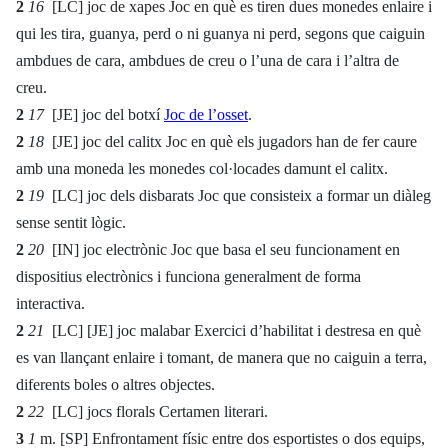
2
16
[LC] joc de xapes Joc en què es tiren dues monedes enlaire i
qui les tira, guanya, perd o ni guanya ni perd, segons que caiguin
ambdues de cara, ambdues de creu o l’una de cara i l’altra de
creu.
2
17
[JE] joc del botxí
Joc de l’osset
.
2
18
[JE] joc del calitx Joc en què els jugadors han de fer caure
amb una moneda les monedes col·locades damunt el calitx.
2
19
[LC] joc dels disbarats Joc que consisteix a formar un diàleg
sense sentit lògic.
2
20
[IN] joc electrònic Joc que basa el seu funcionament en
dispositius electrònics i funciona generalment de forma
interactiva.
2
21
[LC] [JE] joc malabar Exercici d’habilitat i destresa en què
es van llançant enlaire i tomant, de manera que no caiguin a terra,
diferents boles o altres objectes.
2
22
[LC] jocs florals Certamen literari.
3
1
m. [SP] Enfrontament físic entre dos esportistes o dos equips,