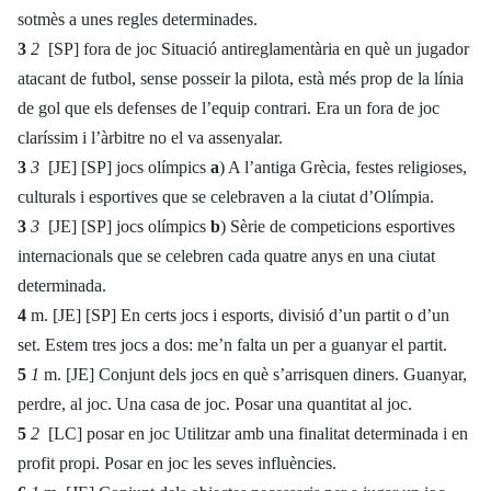
sotmès a unes regles determinades.
3
2
[SP] fora de joc Situació antireglamentària en què un jugador
atacant de futbol, sense posseir la pilota, està més prop de la línia
de gol que els defenses de l’equip contrari. Era un fora de joc
claríssim i l’àrbitre no el va assenyalar.
3
3
[JE] [SP] jocs olímpics
a
) A l’antiga Grècia, festes religioses,
culturals i esportives que se celebraven a la ciutat d’Olímpia.
3
3
[JE] [SP] jocs olímpics
b
) Sèrie de competicions esportives
internacionals que se celebren cada quatre anys en una ciutat
determinada.
4
m. [JE] [SP] En certs jocs i esports, divisió d’un partit o d’un
set. Estem tres jocs a dos: me’n falta un per a guanyar el partit.
5
1
m. [JE] Conjunt dels jocs en què s’arrisquen diners. Guanyar,
perdre, al joc. Una casa de joc. Posar una quantitat al joc.
5
2
[LC] posar en joc Utilitzar amb una finalitat determinada i en
profit propi. Posar en joc les seves influències.