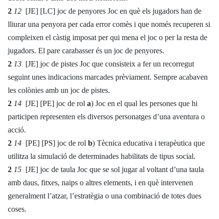
2
12
[JE] [LC] joc de penyores Joc en què els jugadors han de
lliurar una penyora per cada error comès i que només recuperen si
compleixen el càstig imposat per qui mena el joc o per la resta de
jugadors. El pare carabasser és un joc de penyores.
2
13
[JE] joc de pistes Joc que consisteix a fer un recorregut
seguint unes indicacions marcades prèviament. Sempre acabaven
les colònies amb un joc de pistes.
2
14
[JE] [PE] joc de rol
a
) Joc en el qual les persones que hi
participen representen els diversos personatges d’una aventura o
acció.
2
14
[PE] [PS] joc de rol
b
) Tècnica educativa i terapèutica que
utilitza la simulació de determinades habilitats de tipus social.
2
15
[JE] joc de taula Joc que se sol jugar al voltant d’una taula
amb daus, fitxes, naips o altres elements, i en què intervenen
generalment l’atzar, l’estratègia o una combinació de totes dues
coses.