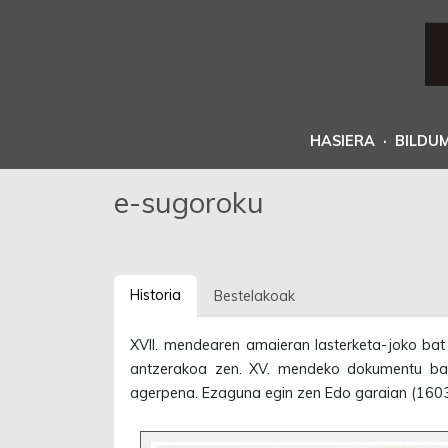
HASIERA
·
BILDU
e-sugoroku
Historia
Bestelakoak
XVII. mendearen amaieran lasterketa-joko ba
antzerakoa zen. XV. mendeko dokumentu batz
agerpena. Ezaguna egin zen Edo garaian (1603