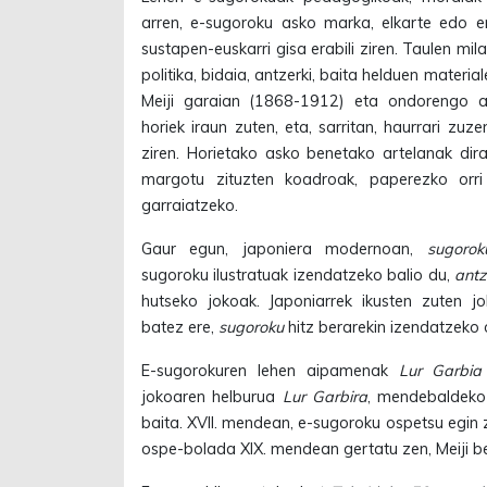
arren, e-sugoroku asko marka, elkarte edo e
sustapen-euskarri gisa erabili ziren. Taulen milak
politika, bidaia, antzerki, baita helduen material
Meiji garaian (1868-1912) eta ondorengo al
horiek iraun zuten, eta, sarritan, haurrari zuz
ziren. Horietako asko benetako artelanak dir
margotu zituzten koadroak, paperezko orri 
garraiatzeko.
Gaur egun, japoniera modernoan,
sugorok
sugoroku ilustratuak izendatzeko balio du,
antz
hutseko jokoak. Japoniarrek ikusten zuten jo
batez ere,
sugoroku
hitz berarekin izendatzeko 
E-sugorokuren lehen aipamenak
Lur Garbia
jokoaren helburua
Lur Garbira
, mendebaldeko 
baita. XVII. mendean, e-sugoroku ospetsu egin 
ospe-bolada XIX. mendean gertatu zen, Meiji be