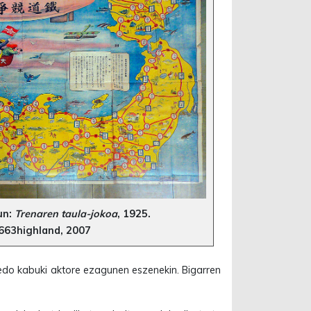
un:
Trenaren taula-jokoa
, 1925.
 663highland, 2007
 edo kabuki aktore ezagunen eszenekin. Bigarren