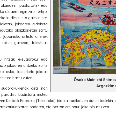
rakundeen publizitate- edo
a aldaera egin ziren erlijio,
eko irudiekin eta gaiekin ere.
dietan, jokoaren aldaketa
endutako aldizkarietan sartu
a. Japoniako artista onenek
soilen gainean, tolestuak
u
hitzak e-sugoroku edo
ara
jokoaren antzeko zorte
ko asko, lasterketa-jokoak
ohitura hartu zuten.
Ōsaka Mainichi Shimb
Argazkia:
sugoroku-renak dira, non
paradisu budistara, iristea
zen Kiototik Edorako (Tokiorako) bidaia irudikatzen duten taulekin,
rrezarkuntzaren ondoren, eta bertan ere haur-joko bihurtu zen.