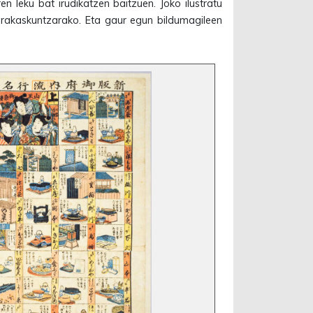
n leku bat irudikatzen baitzuen. Joko ilustratu
 irakaskuntzarako. Eta gaur egun bildumagileen