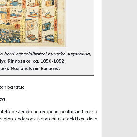
o herri-espezialitateei buruzko sugorokua
,
biya Rinnosuke, ca. 1850-1852.
oteka Nazionalaren kortesia.
etan banatua.
za.
batetik besterako aurrerapena puntuazio berezia
zuetan, ondorioak izaten dituzte gelditzen diren