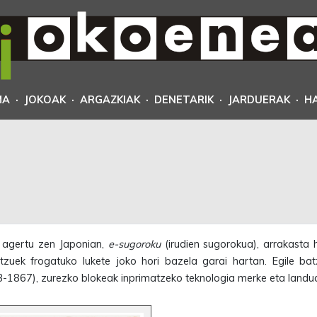
MA
·
JOKOAK
·
ARGAZKIAK
·
DENETARIK
·
JARDUERAK
·
H
t agertu zen Japonian,
e-sugoroku
(irudien sugorokua), arrakasta
uek frogatuko lukete joko hori bazela garai hartan. Egile bat
-1867), zurezko blokeak inprimatzeko teknologia merke eta landua