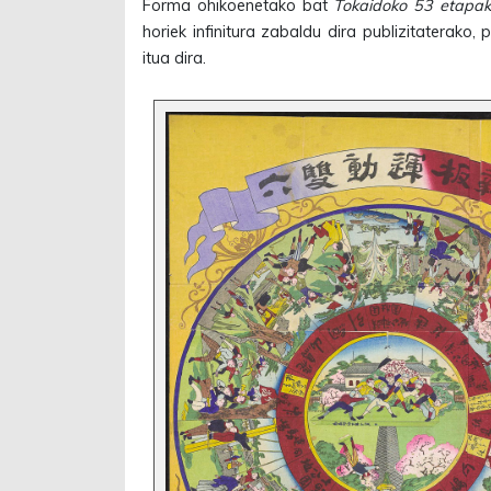
Forma ohikoenetako bat
Tokaidoko 53 etapak
horiek infinitura zabaldu dira publizitaterak
itua dira.