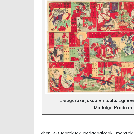
E-sugoroku jokoaren taula. Egile 
Madrilgo Prado m
Lehen e-sugorokuak pedagogikoak, moralak e