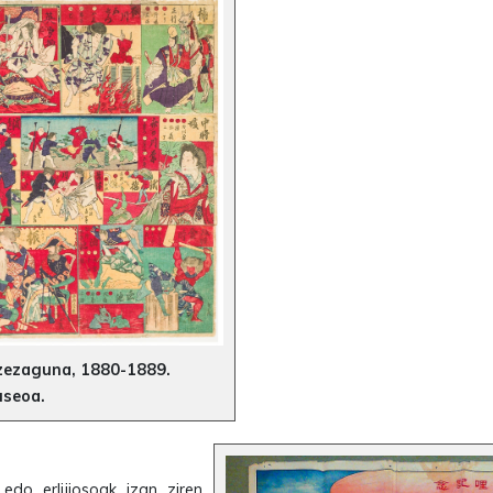
ezezaguna,
1880-1889
.
useoa.
do erlijiosoak izan ziren