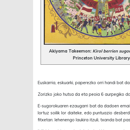
Akiyama Takeemon:
Kirol berrien sug
Princeton University Library
Euskarria, eskuarki, paperezko orri handi bat d
Zorizko joko hutsa da eta peoia 6 aurpegiko da
E-sugorokuaren ezaugarri bat da dadoen emaitza
lortuz soilik lor daiteke, edo puntuazio desber
fitxetan: lehenengo laukira itzuli, txanda bat pasa