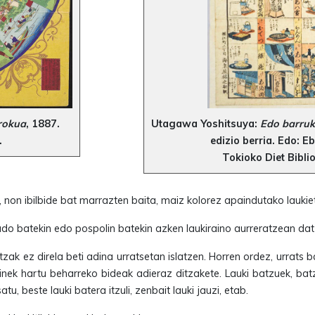
orokua
, 1887.
Utagawa Yoshitsuya:
Edo barruk
.
edizio berria. Edo: E
Tokioko Diet Bibli
a, non ibilbide bat marrazten baita, maiz kolorez apaindutako lauki
do batekin edo pospolin batekin azken laukiraino aurreratzean dat
k ez direla beti adina urratsetan islatzen. Horren ordez, urrats 
dinek hartu beharreko bideak adieraz ditzakete. Lauki batzuek, bat
tu, beste lauki batera itzuli, zenbait lauki jauzi, etab.