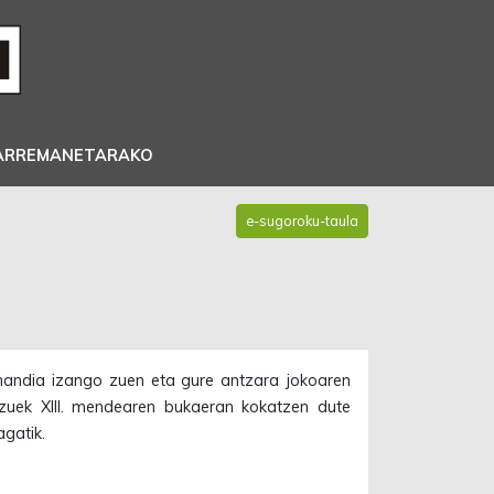
ARREMANETARAKO
e-sugoroku-taula
 handia izango zuen eta gure antzara jokoaren
zuek XIII. mendearen bukaeran kokatzen dute
gatik.