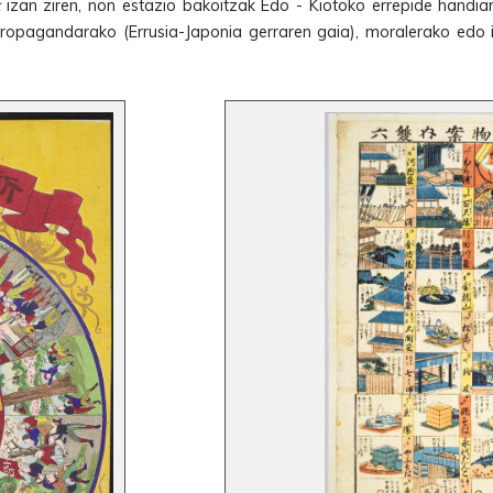
izan ziren, non estazio bakoitzak Edo - Kiotoko errepide handiare
o, propagandarako (Errusia-Japonia gerraren gaia), moralerako edo