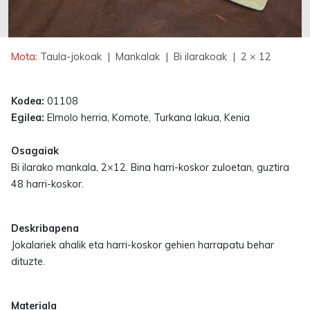
Mota:
Taula-jokoak
| Mankalak
| Bi ilarakoak
| 2 × 12
Kodea:
01108
Egilea:
Elmolo herria, Komote, Turkana lakua, Kenia
Osagaiak
Bi ilarako mankala, 2×12. Bina harri-koskor zuloetan, guztira
48 harri-koskor.
Deskribapena
Jokalariek ahalik eta harri-koskor gehien harrapatu behar
dituzte.
Materiala