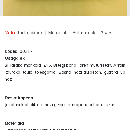
Erabilgarri
Mota:
Taula-jokoak
| Mankalak
| Bi ilarakoak
| 2 × 5
Kodea:
00317
Osagaiak
Bi ilarako mankala, 2×5. Biltegi bana ilaren muturretan. Arrain
itxurako taula tolesgarria. Bosna hazi zuloetan, guztira 50
hazi.
Deskribapena
Jokalariek ahalik eta hazi gehien harrapatu behar dituzte.
Materiala