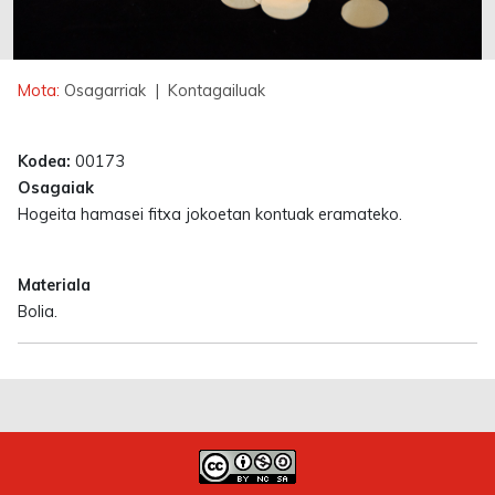
Mota:
Osagarriak
| Kontagailuak
Kodea:
00173
Osagaiak
Hogeita hamasei fitxa jokoetan kontuak eramateko.
Materiala
Bolia.