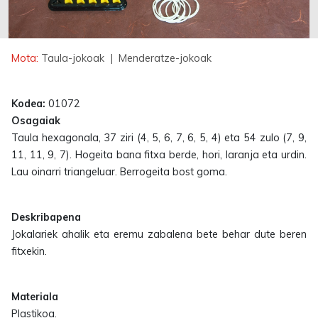
Mota:
Taula-jokoak
| Menderatze-jokoak
Kodea:
01072
Osagaiak
Taula hexagonala, 37 ziri (4, 5, 6, 7, 6, 5, 4) eta 54 zulo (7, 9,
11, 11, 9, 7). Hogeita bana fitxa berde, hori, laranja eta urdin.
Lau oinarri triangeluar. Berrogeita bost goma.
Deskribapena
Jokalariek ahalik eta eremu zabalena bete behar dute beren
fitxekin.
Materiala
Plastikoa.