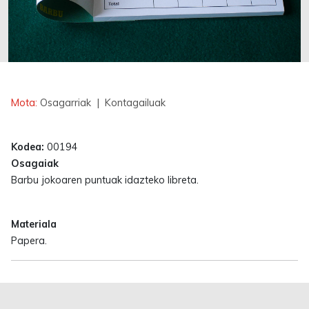
Erabilgarri
Mota:
Osagarriak
| Kontagailuak
Kodea:
00194
Osagaiak
Barbu jokoaren puntuak idazteko libreta.
Materiala
Papera.