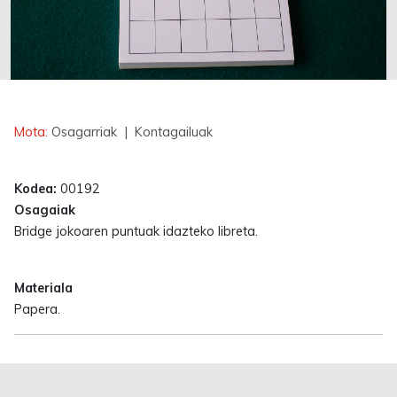
Erabilgarri
Mota:
Osagarriak
| Kontagailuak
Kodea:
00192
Osagaiak
Bridge jokoaren puntuak idazteko libreta.
Materiala
Papera.