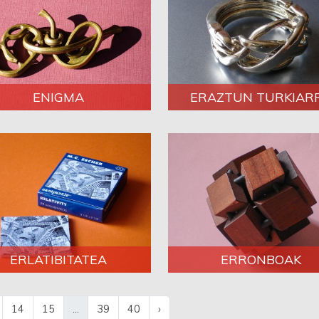
ENIGMA
ERAZTUN TURKIAR
ERLATIBITATEA
ERRONBOAK
14
15
...
39
40
›