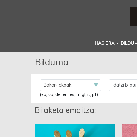
HASIERA
·
BILDU
Bilduma
(eu, ca, de, en, es, fr, gl, it, pt)
Bilaketa emaitza: