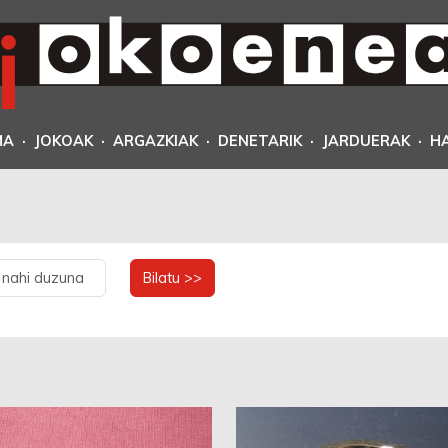
MA
·
JOKOAK
·
ARGAZKIAK
·
DENETARIK
·
JARDUERAK
·
H
Bilatu >>