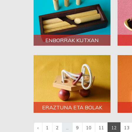
ENBORRAK KUTXAN
ERAZTUNA ETA BOLAK
‹
1
2
...
9
10
11
12
13