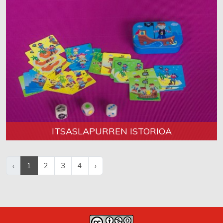
ITSASLAPURREN ISTORIOA
‹
1
2
3
4
›