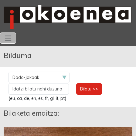
Bilduma
Bilatu >>
(eu, ca, de, en, es, fr, gl, it, pt)
Bilaketa emaitza: