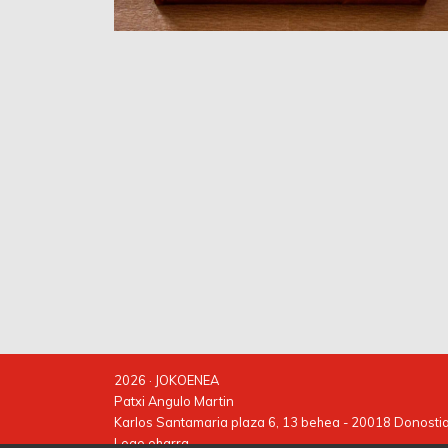
2026 · JOKOENEA
Patxi Angulo Martin
Karlos Santamaria plaza 6, 13 behea - 20018 Donosti
Lege oharra