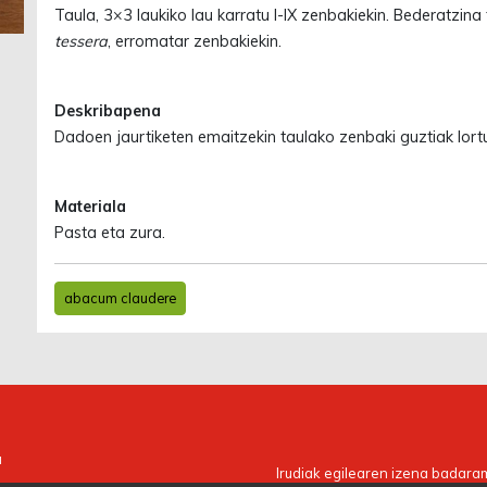
Taula, 3×3 laukiko lau karratu I-IX zenbakiekin. Bederatzina f
tessera
, erromatar zenbakiekin.
Deskribapena
Dadoen jaurtiketen emaitzekin taulako zenbaki guztiak lortu
Materiala
Pasta eta zura.
abacum claudere
a
Irudiak egilearen izena badaram