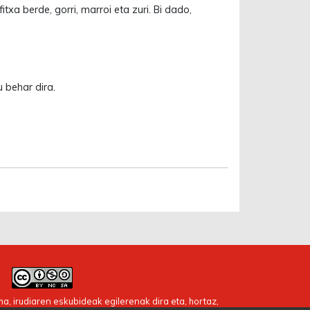
itxa berde, gorri, marroi eta zuri. Bi dado,
 behar dira.
a, irudiaren eskubideak egilerenak dira eta, hortaz,