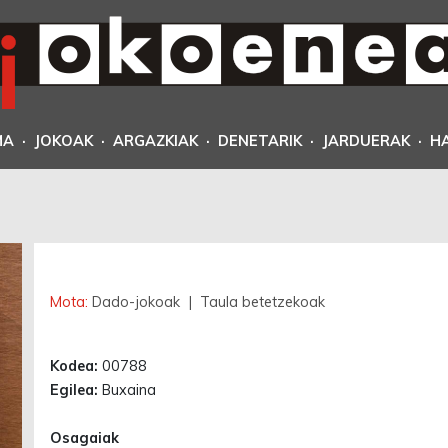
MA
·
JOKOAK
·
ARGAZKIAK
·
DENETARIK
·
JARDUERAK
·
H
Erabilgarri
Mota:
Dado-jokoak
| Taula betetzekoak
Kodea:
00788
Egilea:
Buxaina
Osagaiak