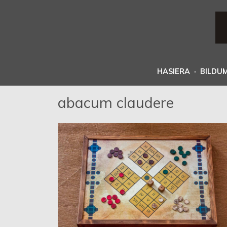
HASIERA
·
BILDU
abacum claudere