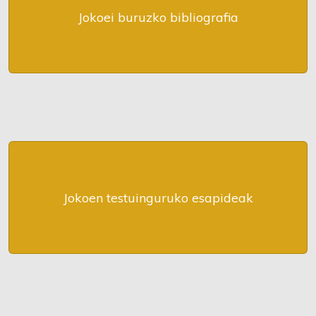
Jokoei buruzko bibliografia
Jokoen testuinguruko esapideak