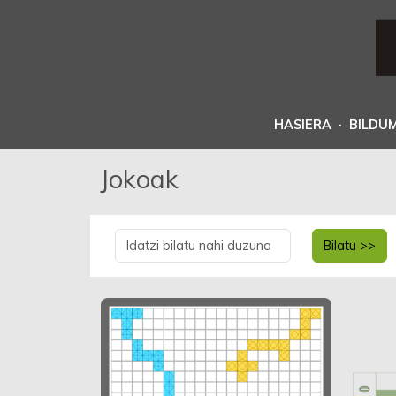
HASIERA
·
BILDU
Jokoak
Bilatu >>