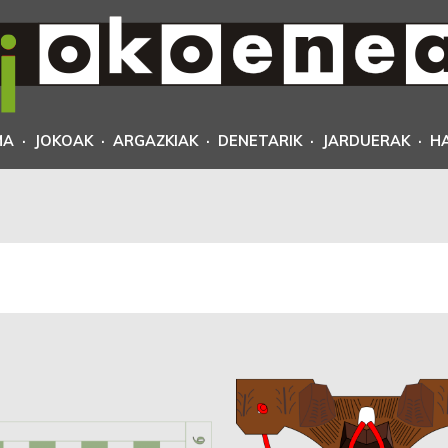
MA
·
JOKOAK
·
ARGAZKIAK
·
DENETARIK
·
JARDUERAK
·
H