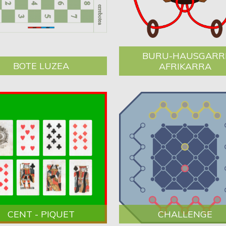
BURU-HAUSGARR
BOTE LUZEA
AFRIKARRA
CENT - PIQUET
CHALLENGE